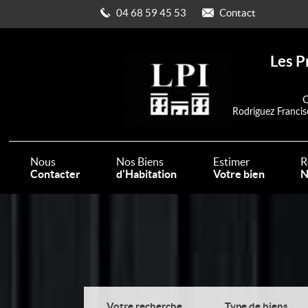
04 68 59 45 53
Contact
Les P
C
Rodriguez Francis
Nous
Nos Biens
Estimer
R
Contacter
d'Habitation
Votre bien
N
Votre recherche
Type de biens