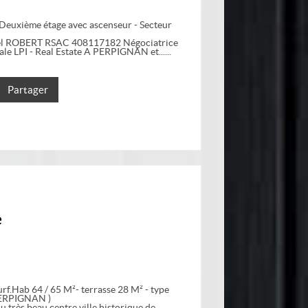
Deuxième étage avec ascenseur - Secteur
riel ROBERT RSAC 408117182 Négociatrice
ale LPI - Real Estate A PERPIGNAN et...
Partager
e
urf.Hab 64 / 65 M²- terrasse 28 M² - type
 PERPIGNAN )
u très beau centre ville historique de