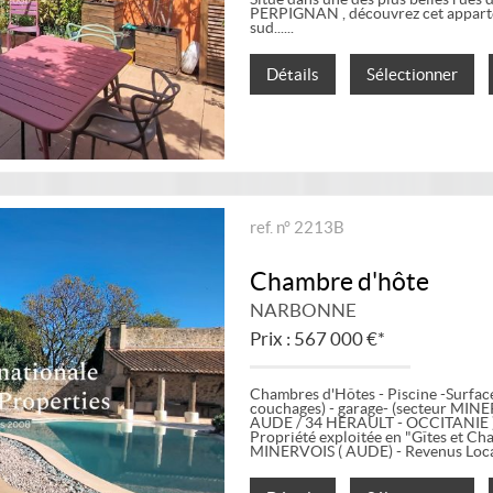
PERPIGNAN , découvrez cet apparte
sud...
Détails
Sélectionner
ref. n° 2213B
Chambre d'hôte
NARBONNE
Prix : 567 000 €*
Chambres d'Hôtes - Piscine -Surface
couchages) - garage- (secteur M
AUDE / 34 HERAULT - OCCITANIE 
Propriété exploitée en "Gîtes et Ch
MINERVOIS ( AUDE) - Revenus Locatif