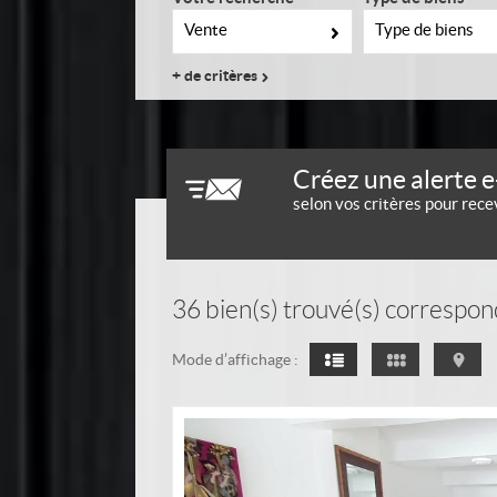
Vente
Type de biens
Créez une alerte e
selon vos critères pour rece
36
bien(s) trouvé(s) correspond
Mode d’affichage :