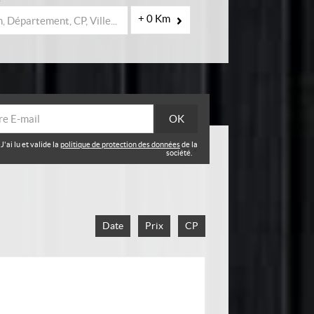
+ 0 Km
J'ai lu et valide la
politique de protection des données
de la
société.
*
Date
Prix
CP