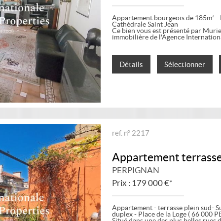
Appartement bourgeois de 185m² - 
Cathédrale Saint Jean
Ce bien vous est présenté par Mu
immobilière de l'Agence Internation
Détails
Sélectionner
ref. n° 2217
Appartement terrass
PERPIGNAN
Prix : 179 000 €*
Appartement - terrasse plein sud- S
duplex - Place de la Loge ( 66 000
Situé dans une des plus belles rues d