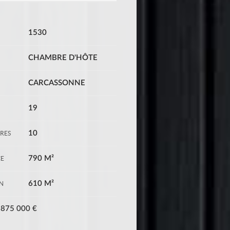
1530
CHAMBRE D'HÔTE
CARCASSONNE
19
10
RES
790 M²
CE
610 M²
IN
875 000 €