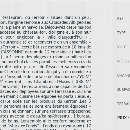
estaurant du Terroir » situés dans un petit
REF
 dont l’origine remonte aux Croisades Albigeoises
ans la plaine minervoise. Découvrez cette maison
dossée au château-fort d’origine et à son mur
TYPE
le pour englober la « ville d’aujourd’hui » .
n authenticité et reconvertie en un ensemble «
Terroir » , cette bâtisse est située à 18 kms de
VILLE
ARCASSONNE datant du 12 ème siècle ( haut lieu
 ) , à 1 heure des plages et trône au milieu d’un
t aujourd'hui classés parmi les meilleurs crus du
PIÈCES
 truffe noire y a pris de l'essor et sa renommée
ne Clientèle Internationale qui y a élu domicile à
CHAMB
te. L’ensemble de surface de plancher de 790 M²
M² environ) ; les Chambres d’Hôtes ( 388 M²
M² environ ). Le restaurant a une capacité de 102
SURFA
 places ext déployées sur une terrasse et sur une
s en main ( cuisine tte équipée en parfait état et
arte axée sur les produits du terroir .Les 5
TERRA
r personnalité et sont entièrement équipées –
on cuisine donnant sur une terrasse tropézienne,
ites avec salle d’eau/bains/dressing , 1 bureau,
PRIX :
de bains. L’ensemble allie confort moderne et
nd "Murs et Fonds" : Fonds du restaurant ( 17