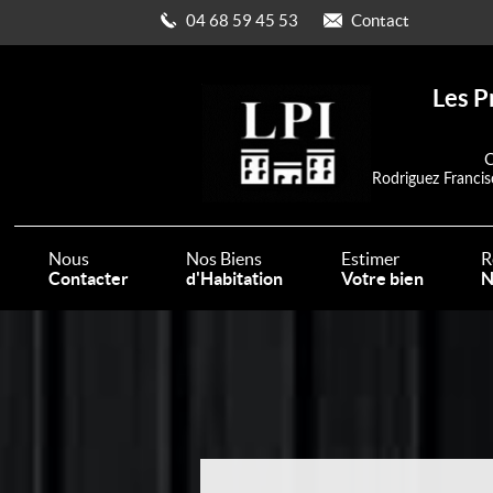
04 68 59 45 53
Contact
Les P
C
Rodriguez Francis
Nous
Nos Biens
Estimer
R
Contacter
d'Habitation
Votre bien
N