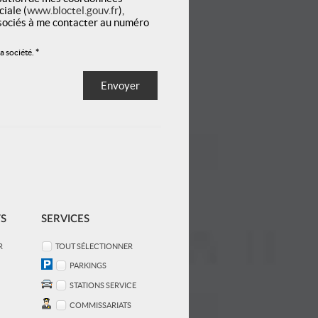
iale (
www.bloctel.gouv.fr
),
ssociés à me contacter au numéro
la société.
*
TS
SERVICES
R
TOUT SÉLECTIONNER
PARKINGS
STATIONS SERVICE
COMMISSARIATS