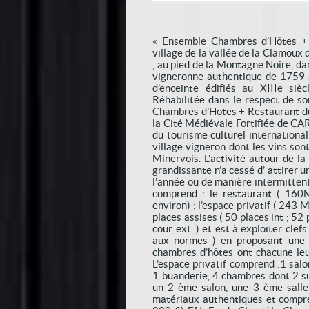
« Ensemble Chambres d’Hôtes + R
village de la vallée de la Clamoux
, au pied de la Montagne Noire, d
vigneronne authentique de 1759 a
d’enceinte édifiés au XIIIe sièc
Réhabilitée dans le respect de so
Chambres d’Hôtes + Restaurant du 
la Cité Médiévale Fortifiée de C
du tourisme culturel international
village vigneron dont les vins son
Minervois. L'activité autour de la
grandissante n’a cessé d’ attirer u
l’année ou de manière intermitten
comprend : le restaurant ( 160
environ) ; l’espace privatif ( 243 
places assises ( 50 places int ; 52
cour ext. ) et est à exploiter clef
aux normes ) en proposant une c
chambres d’hôtes ont chacune leu
L’espace privatif comprend :1 sal
1 buanderie, 4 chambres dont 2 su
un 2 ème salon, une 3 ème salle 
matériaux authentiques et compre