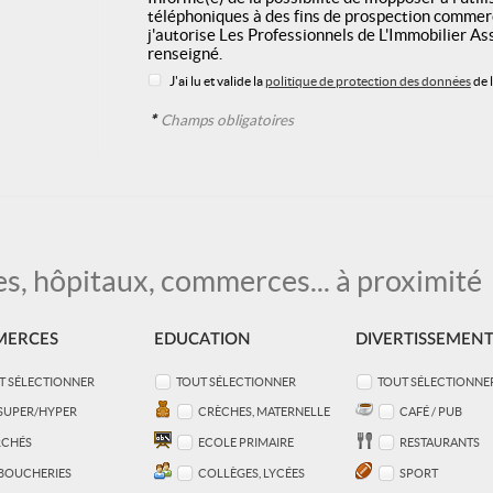
téléphoniques à des fins de prospection commerc
j'autorise Les Professionnels de L'Immobilier A
renseigné.
J'ai lu et valide la
politique de protection des données
de 
*
Champs obligatoires
s, hôpitaux, commerces... à proximité
ERCES
EDUCATION
DIVERTISSEMEN
T SÉLECTIONNER
TOUT SÉLECTIONNER
TOUT SÉLECTIONNE
SUPER/HYPER
CRÈCHES, MATERNELLE
CAFÉ / PUB
CHÉS
ECOLE PRIMAIRE
RESTAURANTS
BOUCHERIES
COLLÈGES, LYCÉES
SPORT