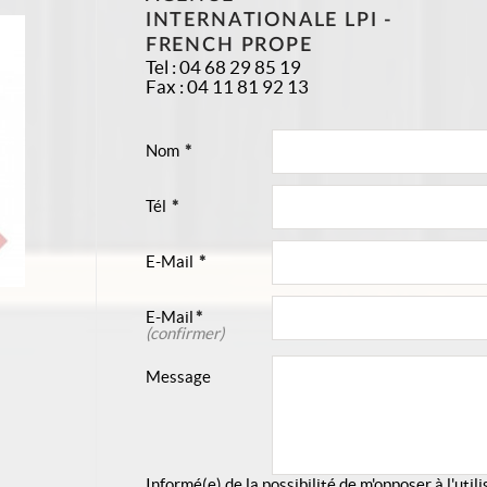
INTERNATIONALE LPI -
FRENCH PROPE
Tel :
04 68 29 85 19
Fax :
04 11 81 92 13
Nom
*
Tél
*
E-Mail
*
E-Mail
*
(confirmer)
Message
Informé(e) de la possibilité de m'opposer à l'uti